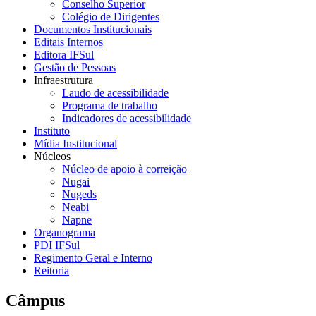
Conselho Superior
Colégio de Dirigentes
Documentos Institucionais
Editais Internos
Editora IFSul
Gestão de Pessoas
Infraestrutura
Laudo de acessibilidade
Programa de trabalho
Indicadores de acessibilidade
Instituto
Mídia Institucional
Núcleos
Núcleo de apoio à correição
Nugai
Nugeds
Neabi
Napne
Organograma
PDI IFSul
Regimento Geral e Interno
Reitoria
Câmpus