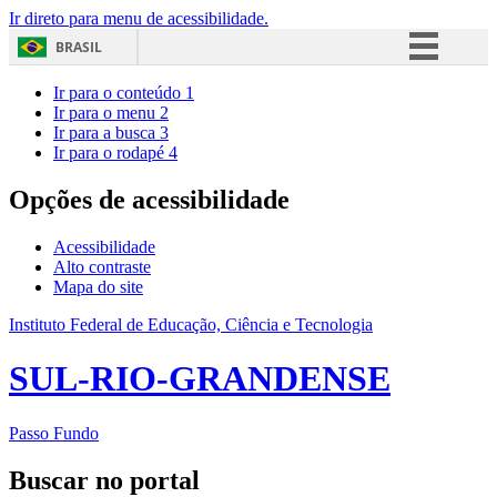
Ir direto para menu de acessibilidade.
BRASIL
Simplifique!
Ir para o conteúdo
1
Ir para o menu
2
Comunica BR
Ir para a busca
3
Ir para o rodapé
4
Participe
Acesso à informação
Opções de acessibilidade
Legislação
Acessibilidade
Canais
Alto contraste
Mapa do site
Instituto Federal de Educação, Ciência e Tecnologia
SUL-RIO-GRANDENSE
Passo Fundo
Buscar no portal