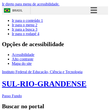
Ir direto para menu de acessibilidade.
BRASIL
Simplifique!
Ir para o conteúdo
1
Ir para o menu
2
Comunica BR
Ir para a busca
3
Ir para o rodapé
4
Participe
Acesso à informação
Opções de acessibilidade
Legislação
Acessibilidade
Canais
Alto contraste
Mapa do site
Instituto Federal de Educação, Ciência e Tecnologia
SUL-RIO-GRANDENSE
Passo Fundo
Buscar no portal