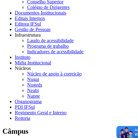
Conselho Superior
Colégio de Dirigentes
Documentos Institucionais
Editais Internos
Editora IFSul
Gestão de Pessoas
Infraestrutura
Laudo de acessibilidade
Programa de trabalho
Indicadores de acessibilidade
Instituto
Mídia Institucional
Núcleos
Núcleo de apoio à correição
Nugai
Nugeds
Neabi
Napne
Organograma
PDI IFSul
Regimento Geral e Interno
Reitoria
Câmpus