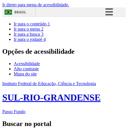
Ir direto para menu de acessibilidade.
BRASIL
Simplifique!
Ir para o conteúdo
1
Ir para o menu
2
Comunica BR
Ir para a busca
3
Ir para o rodapé
4
Participe
Acesso à informação
Opções de acessibilidade
Legislação
Acessibilidade
Canais
Alto contraste
Mapa do site
Instituto Federal de Educação, Ciência e Tecnologia
SUL-RIO-GRANDENSE
Passo Fundo
Buscar no portal