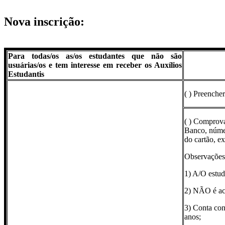
Nova inscrição:
Para todas/os as/os estudantes que não são
usuárias/os e tem interesse em receber os Auxílios
Estudantis
( ) Preenche
( ) Comprova
Banco, númer
do cartão, ex
Observações 
1) A/O estuda
2) NÃO é ace
3) Conta con
anos;