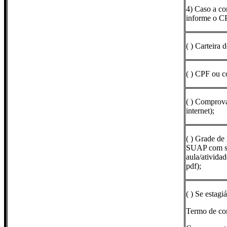
4) Caso a co
informe o C
( ) Carteira
( ) CPF ou c
( ) Comprova
internet);
( ) Grade de
SUAP com seu
aula/atividad
pdf);
( ) Se estag
Termo de co