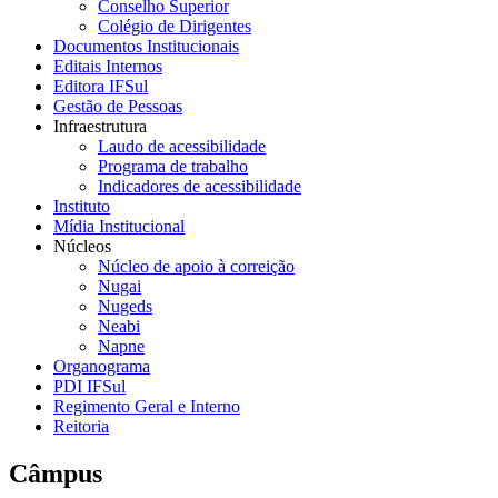
Conselho Superior
Colégio de Dirigentes
Documentos Institucionais
Editais Internos
Editora IFSul
Gestão de Pessoas
Infraestrutura
Laudo de acessibilidade
Programa de trabalho
Indicadores de acessibilidade
Instituto
Mídia Institucional
Núcleos
Núcleo de apoio à correição
Nugai
Nugeds
Neabi
Napne
Organograma
PDI IFSul
Regimento Geral e Interno
Reitoria
Câmpus