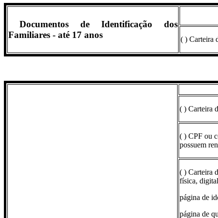
Documentos de Identificação dos
Familiares - até 17 anos
( ) Carteira
( ) Carteira
( ) CPF ou c
possuem ren
( ) Carteira
física, digit
página de ide
página de qua