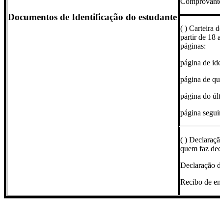
Comprovante 
Documentos de Identificação do estudante
( ) Carteira 
partir de 18 a
páginas:
página de ide
página de qua
página do úl
página segui
( ) Declaraç
quem faz de
Declaração d
Recibo de en