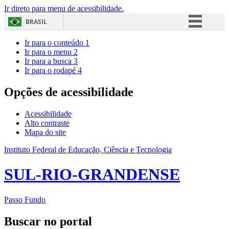
Ir direto para menu de acessibilidade.
BRASIL
Simplifique!
Ir para o conteúdo
1
Ir para o menu
2
Comunica BR
Ir para a busca
3
Ir para o rodapé
4
Participe
Acesso à informação
Opções de acessibilidade
Legislação
Acessibilidade
Canais
Alto contraste
Mapa do site
Instituto Federal de Educação, Ciência e Tecnologia
SUL-RIO-GRANDENSE
Passo Fundo
Buscar no portal