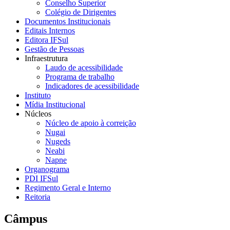
Conselho Superior
Colégio de Dirigentes
Documentos Institucionais
Editais Internos
Editora IFSul
Gestão de Pessoas
Infraestrutura
Laudo de acessibilidade
Programa de trabalho
Indicadores de acessibilidade
Instituto
Mídia Institucional
Núcleos
Núcleo de apoio à correição
Nugai
Nugeds
Neabi
Napne
Organograma
PDI IFSul
Regimento Geral e Interno
Reitoria
Câmpus