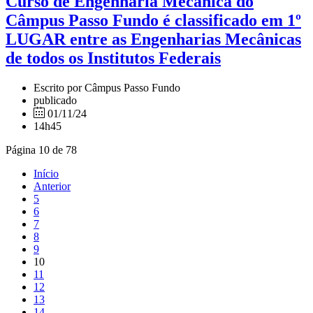
Curso de Engenharia Mecânica do
Câmpus Passo Fundo é classificado em 1º
LUGAR entre as Engenharias Mecânicas
de todos os Institutos Federais
Escrito por Câmpus Passo Fundo
publicado
01/11/24
14h45
Página 10 de 78
Início
Anterior
5
6
7
8
9
10
11
12
13
14