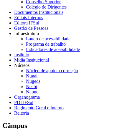
Conselho Superior
Colégio de Dirigentes
Documentos Institucionais
Editais Internos
Editora IFSul
Gestão de Pessoas
Infraestrutura
Laudo de acessibilidade
Programa de trabalho
Indicadores de acessibilidade
Instituto
Mídia Institucional
Núcleos
Núcleo de apoio à correição
Nugai
Nugeds
Neabi
Napne
Organograma
PDI IFSul
Regimento Geral e Interno
Reitoria
Câmpus