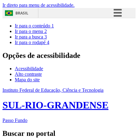
Ir direto para menu de acessibilidade.
BRASIL
Simplifique!
Ir para o conteúdo
1
Ir para o menu
2
Comunica BR
Ir para a busca
3
Ir para o rodapé
4
Participe
Acesso à informação
Opções de acessibilidade
Legislação
Acessibilidade
Canais
Alto contraste
Mapa do site
Instituto Federal de Educação, Ciência e Tecnologia
SUL-RIO-GRANDENSE
Passo Fundo
Buscar no portal